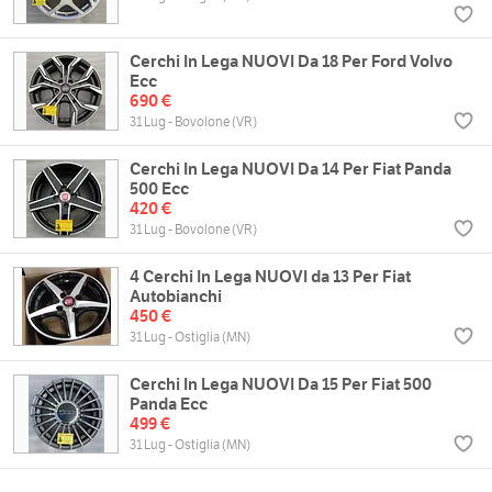
Cerchi In Lega NUOVI Da 18 Per Ford Volvo
Ecc
690 €
31 Lug - Bovolone (VR)
Cerchi In Lega NUOVI Da 14 Per Fiat Panda
500 Ecc
420 €
31 Lug - Bovolone (VR)
4 Cerchi In Lega NUOVI da 13 Per Fiat
Autobianchi
450 €
31 Lug - Ostiglia (MN)
Cerchi In Lega NUOVI Da 15 Per Fiat 500
Panda Ecc
499 €
31 Lug - Ostiglia (MN)