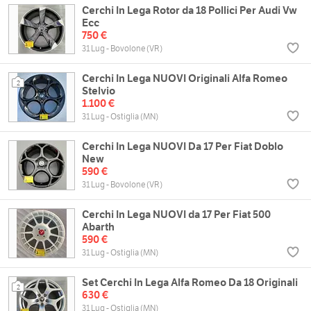
Cerchi In Lega Rotor da 18 Pollici Per Audi Vw
Ecc
750 €
31 Lug - Bovolone (VR)
Cerchi In Lega NUOVI Originali Alfa Romeo
2
Stelvio
1.100 €
31 Lug - Ostiglia (MN)
Cerchi In Lega NUOVI Da 17 Per Fiat Doblo
New
590 €
31 Lug - Bovolone (VR)
Cerchi In Lega NUOVI da 17 Per Fiat 500
Abarth
590 €
31 Lug - Ostiglia (MN)
Set Cerchi In Lega Alfa Romeo Da 18 Originali
2
630 €
31 Lug - Ostiglia (MN)