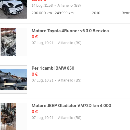
14 Lug, 11:58
-
Alfianello
(BS)
200.000 km - 249.999 km
2010
Benz
Motore Toyota 4Runner v6 3.0 Benzina
0 €
07 Lug, 10:21
-
Alfianello
(BS)
Per ricambi BMW 850
0 €
07 Lug, 10:21
-
Alfianello
(BS)
Motore JEEP Gladiator VM72D km 4.000
0 €
07 Lug, 10:21
-
Alfianello
(BS)