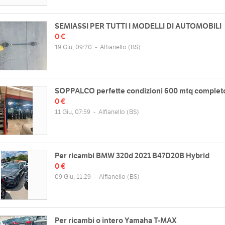
SEMIASSI PER TUTTI I MODELLI DI AUTOMOBILI
0 €
19 Giu, 09:20
-
Alfianello
(BS)
SOPPALCO perfette condizioni 600 mtq complet
0 €
11 Giu, 07:59
-
Alfianello
(BS)
Per ricambi BMW 320d 2021 B47D20B Hybrid
0 €
09 Giu, 11:29
-
Alfianello
(BS)
Per ricambi o intero Yamaha T-MAX