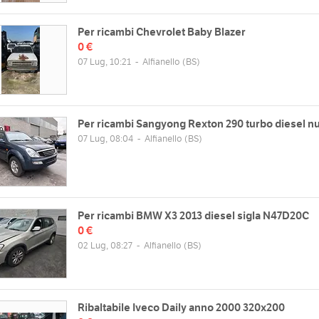
Per ricambi Chevrolet Baby Blazer
0 €
07 Lug, 10:21
-
Alfianello
(BS)
Per ricambi Sangyong Rexton 290 turbo diesel n
07 Lug, 08:04
-
Alfianello
(BS)
Per ricambi BMW X3 2013 diesel sigla N47D20C
0 €
02 Lug, 08:27
-
Alfianello
(BS)
Ribaltabile Iveco Daily anno 2000 320x200