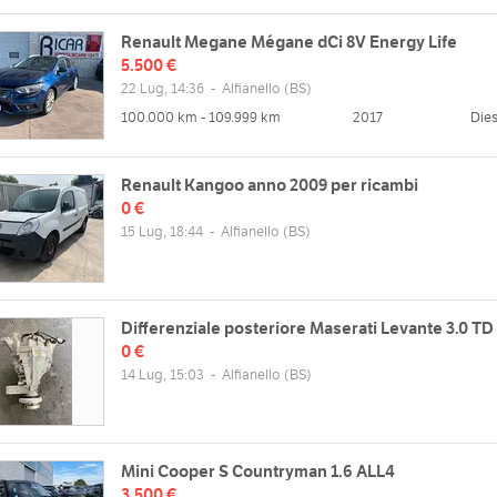
Renault Megane Mégane dCi 8V Energy Life
5.500 €
22 Lug, 14:36
-
Alfianello
(BS)
100.000 km - 109.999 km
2017
Dies
Renault Kangoo anno 2009 per ricambi
0 €
15 Lug, 18:44
-
Alfianello
(BS)
Differenziale posteriore Maserati Levante 3.0 TD
0 €
14 Lug, 15:03
-
Alfianello
(BS)
Mini Cooper S Countryman 1.6 ALL4
3.500 €