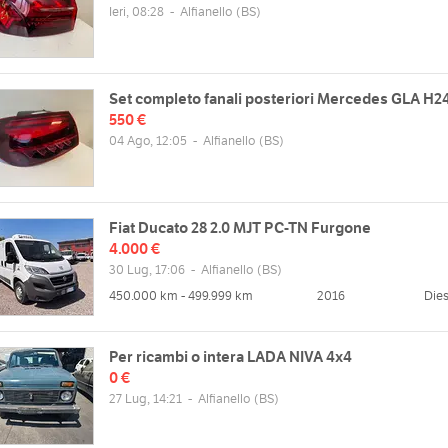
Ieri, 08:28
-
Alfianello
(BS)
Mar
08:00 - 12:00 | 14:00 - 18:00
Mappa
Mer
08:00 - 12:00 | 14:00 - 18:00
Gio
08:00 - 12:00 | 14:00 - 18:00
Ven
08:00 - 12:00 | 14:00 - 18:00
Set completo fanali posteriori Mercedes GLA H24
550 €
Sab
chiuso
04 Ago, 12:05
-
Alfianello
(BS)
Dom
chiuso
Fiat Ducato 28 2.0 MJT PC-TN Furgone
4.000 €
30 Lug, 17:06
-
Alfianello
(BS)
450.000 km - 499.999 km
2016
Dies
Per ricambi o intera LADA NIVA 4x4
0 €
27 Lug, 14:21
-
Alfianello
(BS)