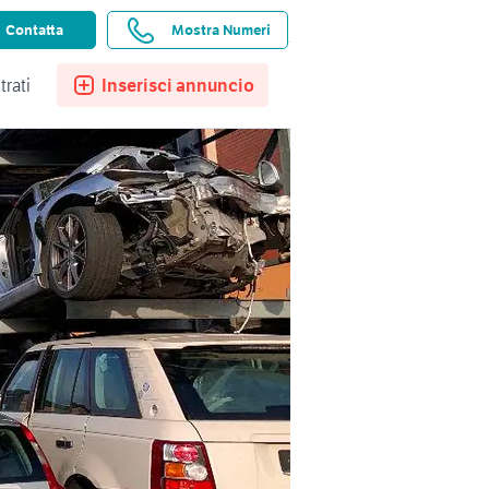
ssistenza
Ricerche salvate
Preferiti
Contatta
Mostra Numeri
trati
Inserisci annuncio