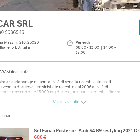
CAR SRL
030 9936546
ia Mazzini, 216, 25020
Venerdì
lfianello BS, Italia
08:00 - 12:00 | 14:00 -
18:00
GRAM ricar_auto
tra azienda svolge da anni attività di vendita ricambi auto usati ,
vendita di autovetture sinistrate recenti e dal 2006 attività di
molizione con oltre 15.000 mq di area , una parte scoperta attrezzata ,
ntata e impermeabilizzata e una parte coperta dove viene effettuata la
ca e lo smontaggio dei veicoli e il relativo stoccaggio dei ricambi recuperati
Visualizza tutto
 successiva vendita.
nnunci
zzo
Orari
Set Fanali Posteriori Audi S4 B9 restyling 2021 Or
zzini, 216, 25020 Alfianello BS,
600 €
Lun
08:00 - 12:00 | 14:00 - 18:00