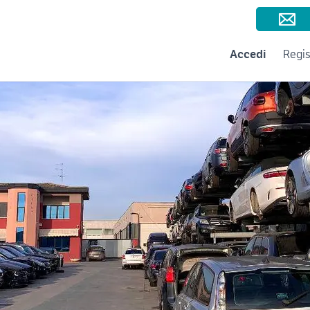
Consigli per la vendita
Negozi e Aziende
Subito per le Aziende
A
Accedi
Regis