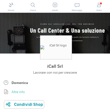
Home
Cerca
Vendi
Messaggi
Entra
iCall Srl
Lavorare con noi per crescere
Domenica
Altre info
Condividi Shop