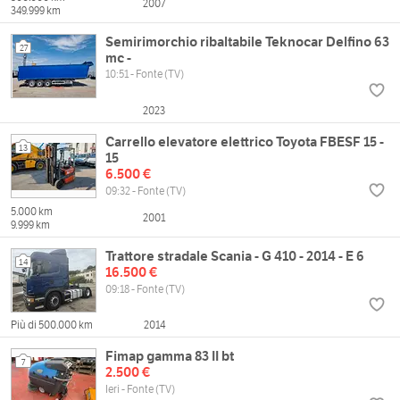
2007
349.999 km
Semirimorchio ribaltabile Teknocar Delfino 63
27
mc -
10:51 - Fonte (TV)
2023
Carrello elevatore elettrico Toyota FBESF 15 -
13
15
6.500 €
09:32 - Fonte (TV)
5.000 km
2001
9.999 km
Trattore stradale Scania - G 410 - 2014 - E 6
14
16.500 €
09:18 - Fonte (TV)
Più di 500.000 km
2014
Fimap gamma 83 II bt
7
2.500 €
Ieri - Fonte (TV)