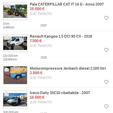
Pala CATERPILLAR CAT IT 14 G - Anno 2007
24
25.500 €
11:42 - Fonte (TV)
0 km
2007
4.999 km
Renault Kangoo 1.5 DCI 90 CV - 2018
11
7.300 €
11:42 - Fonte (TV)
130.000 km
2018
139.999 km
Motocompressore Jenbach diesel 2.100 litri
10
2.500 €
11:42 - Fonte (TV)
Iveco Daily 35C10 ribaltabile - 2007
17
14.500 €
11:26 - Fonte (TV)
300.000 km