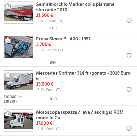
Semirimorchio Merker coils piantane
16
sterzante 2010
11.500 €
13:50 - Fonte (TV)
2010
Fresa Simex PL 400 - 1997
5
3.700 €
13:35 - Fonte (TV)
1997
Mercedes Sprinter 314 furgonato - 2019 Euro
13
6
15.500 €
13:19 - Fonte (TV)
130.000 km
2019
139.999 km
Motoscopa (spazza / lava / asciuga) RCM
16
modello Co
17.000 €
12:15 - Fonte (TV)