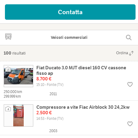
Contatta
Veicoli commerciali
100
risultati
Ordina
Fiat Ducato 3.0 MJT diesel 160 CV cassone
15
fisso ap
8.700 €
15:10 - Fonte (TV)
250.000 km
2011
299.999 km
Compressore a vite Fiac Airblock 30 24,2kw
4
2.500 €
14:53 - Fonte (TV)
2003