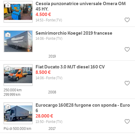
Cesoia punzonatrice universale Omera OM
9
45 HY.
4.500 €
14:53 - Fonte (TV)
Semirimorchio Koegel 2019 francese
26
14:06 - Fonte (TV)
2019
Fiat Ducato 3.0 MJT diesel 160 CV
18
8.500 €
14:06 - Fonte (TV)
250.000 km
2008
299.999 km
Eurocargo 160E28 furgone con sponda - Euro
18
6
28.000 €
13:50 - Fonte (TV)
Più di 500.000 km
2017