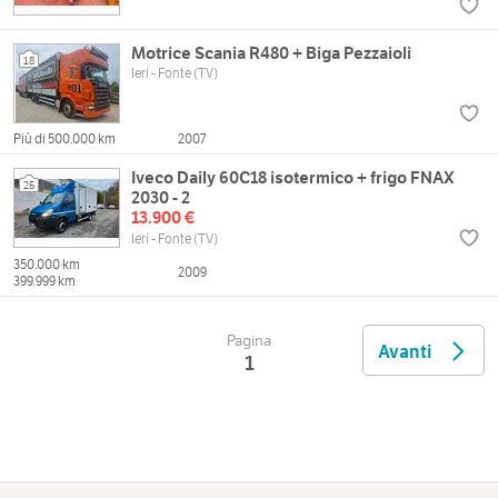
Motrice Scania R480 + Biga Pezzaioli
18
Ieri - Fonte (TV)
Più di 500.000 km
2007
Iveco Daily 60C18 isotermico + frigo FNAX
25
2030 - 2
13.900 €
Ieri - Fonte (TV)
350.000 km
2009
399.999 km
Pagina
Avanti
1