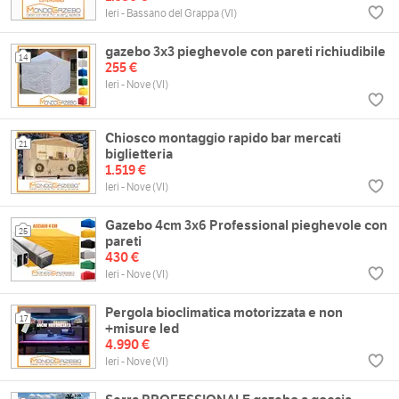
Ieri - Bassano del Grappa (VI)
gazebo 3x3 pieghevole con pareti richiudibile
14
255 €
Ieri - Nove (VI)
Chiosco montaggio rapido bar mercati
21
biglietteria
1.519 €
Ieri - Nove (VI)
Gazebo 4cm 3x6 Professional pieghevole con
25
pareti
430 €
Ieri - Nove (VI)
Pergola bioclimatica motorizzata e non
17
+misure led
4.990 €
Ieri - Nove (VI)