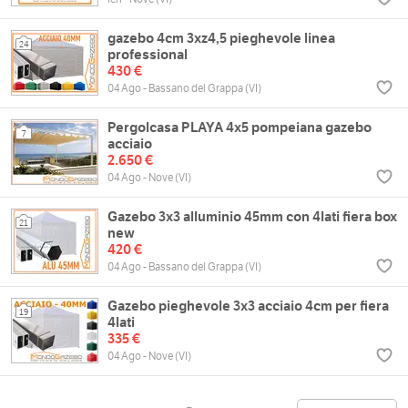
gazebo 4cm 3xz4,5 pieghevole linea
24
professional
430 €
04 Ago - Bassano del Grappa (VI)
Pergolcasa PLAYA 4x5 pompeiana gazebo
7
acciaio
2.650 €
04 Ago - Nove (VI)
Gazebo 3x3 alluminio 45mm con 4lati fiera box
21
new
420 €
04 Ago - Bassano del Grappa (VI)
Gazebo pieghevole 3x3 acciaio 4cm per fiera
19
4lati
335 €
04 Ago - Nove (VI)