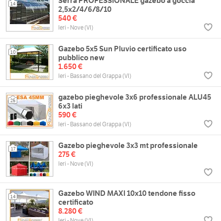
Serra PROFESSIONALE gazebo a goccia
14
2,5x2/4/6/8/10
540 €
Ieri - Nove (VI)
Gazebo 5x5 Sun Pluvio certificato uso
10
pubblico new
1.650 €
Ieri - Bassano del Grappa (VI)
gazebo pieghevole 3x6 professionale ALU45
25
6x3 lati
590 €
Ieri - Bassano del Grappa (VI)
Gazebo pieghevole 3x3 mt professionale
17
275 €
Ieri - Nove (VI)
Gazebo WIND MAXI 10x10 tendone fisso
14
certificato
8.280 €
Ieri - Nove (VI)