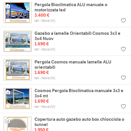
Pergola Bioclimatica ALU manuale o
14
motorizzata led
3.400 €
Ieri - Nove (VI)
Gazebo a lamelle Orientabili Cosmos 3x3 e
13
3x4 Nuov
1.690 €
Ieri - Nove (VI)
Pergola Cosmos manuale lamelle ALU
18
orientabili
1.690 €
Ieri - Nove (VI)
Cosmos Pergola Bioclimatica manuale 3x3 e
16
3x4 mt
1.690 €
Ieri - Nove (VI)
Copertura auto gazebo auto box chiocciola o
16
tunnel
1.950 €