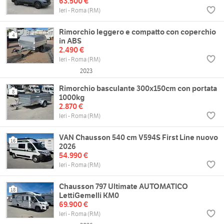
63.500 €
Ieri - Roma (RM)
Rimorchio leggero e compatto con coperchio
4
in ABS
2.490 €
Ieri - Roma (RM)
2023
Rimorchio basculante 300x150cm con portata
8
1000kg
2.870 €
Ieri - Roma (RM)
VAN Chausson 540 cm V594S First Line nuovo
16
2026
54.990 €
Ieri - Roma (RM)
Chausson 797 Ultimate AUTOMATICO
18
LettiGemelli KM0
69.900 €
Ieri - Roma (RM)