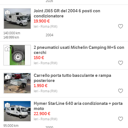
2026
Joint J365 GR del 2004 6 posti con
12
condizionatore
19.900 €
Ieri - Roma (RM)
140.000 km
2004
149.999 km
2 pneumatici usati Michelin Camping M+S con
2
cerchi
150 €
Ieri - Roma (RM)
Carrello porta tutto basculante e rampa
6
posteriore
1.950 €
Ieri - Roma (RM)
Hymer StarLine 640 aria condizionata + porta
10
moto
22.900 €
Ieri - Roma (RM)
95.000 km
2000