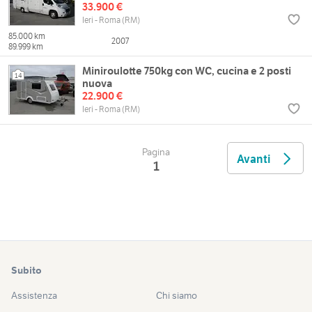
33.900 €
Ieri - Roma (RM)
85.000 km
2007
89.999 km
Miniroulotte 750kg con WC, cucina e 2 posti
14
nuova
22.900 €
Ieri - Roma (RM)
Pagina
Avanti
1
Subito
Assistenza
Chi siamo