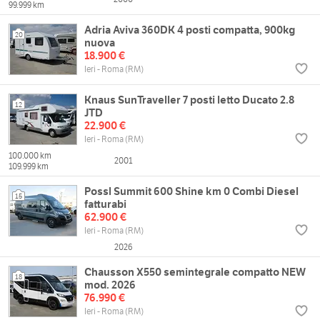
99.999 km
Adria Aviva 360DK 4 posti compatta, 900kg
20
nuova
18.900 €
Ieri - Roma (RM)
Knaus SunTraveller 7 posti letto Ducato 2.8
12
JTD
22.900 €
Ieri - Roma (RM)
100.000 km
2001
109.999 km
Possl Summit 600 Shine km 0 Combi Diesel
15
fatturabi
62.900 €
Ieri - Roma (RM)
2026
Chausson X550 semintegrale compatto NEW
18
mod. 2026
76.990 €
Ieri - Roma (RM)