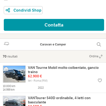
Condividi Shop
Contatta
Caravan e Camper
70
risultati
Ordina
VAN Tourne Mobil molto coibentato, gancio
14
traino
62.900 €
Ieri - Roma (RM)
10.000 km
2022
14.999 km
VANTourer 540D ordinabile, 4 letti con
18
basculante