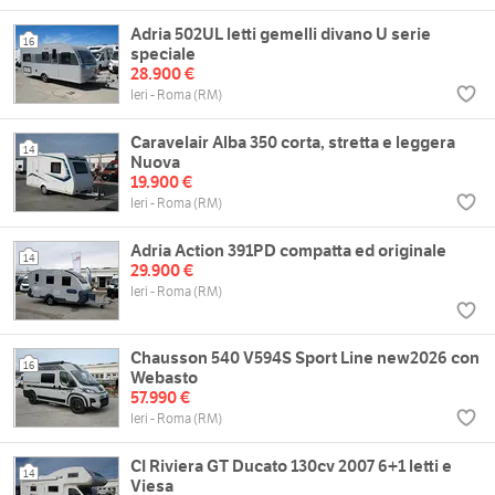
Adria 502UL letti gemelli divano U serie
16
speciale
28.900 €
Ieri - Roma (RM)
Caravelair Alba 350 corta, stretta e leggera
14
Nuova
19.900 €
Ieri - Roma (RM)
Adria Action 391PD compatta ed originale
14
29.900 €
Ieri - Roma (RM)
Chausson 540 V594S Sport Line new2026 con
16
Webasto
57.990 €
Ieri - Roma (RM)
CI Riviera GT Ducato 130cv 2007 6+1 letti e
14
Viesa