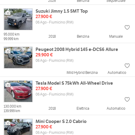
2026
Benzina
Sequenziale
Suzuki Jimny 1.5 5MT Top
30
27.900 €
06 Ago - Fiumicino (RM)
95.000 km
2018
Benzina
Manuale
99.999 km
Peugeot 2008 Hybrid 145 e-DCS6 Allure
30
29.900 €
06 Ago - Fiumicino (RM)
Mild Hybrid Benzina
Automatico
Tesla Model S 75kWh All-Wheel Drive
30
27.900 €
06 Ago - Fiumicino (RM)
130.000 km
2018
Elettrica
Automatico
139.999 km
Mini Cooper S 2.0 Cabrio
30
27.900 €
06 Ago - Fiumicino (RM)