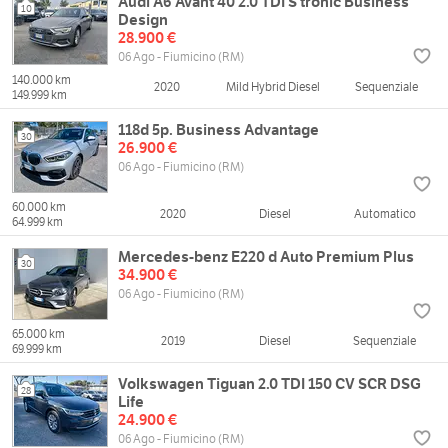
Audi A6 Avant 40 2.0 TDI S tronic Business
10
Design
28.900 €
06 Ago - Fiumicino (RM)
140.000 km
2020
Mild Hybrid Diesel
Sequenziale
149.999 km
118d 5p. Business Advantage
30
26.900 €
06 Ago - Fiumicino (RM)
60.000 km
2020
Diesel
Automatico
64.999 km
Mercedes-benz E220 d Auto Premium Plus
30
34.900 €
06 Ago - Fiumicino (RM)
65.000 km
2019
Diesel
Sequenziale
69.999 km
Volkswagen Tiguan 2.0 TDI 150 CV SCR DSG
28
Life
24.900 €
06 Ago - Fiumicino (RM)