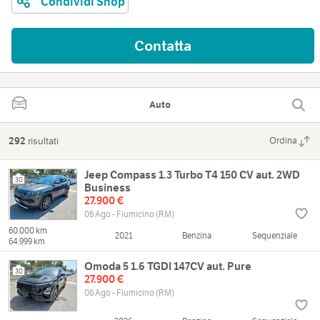
Condividi Shop
Contatta
Auto
292
risultati
Ordina
Jeep Compass 1.3 Turbo T4 150 CV aut. 2WD
30
Business
27.900 €
06 Ago - Fiumicino (RM)
60.000 km
2021
Benzina
Sequenziale
64.999 km
Omoda 5 1.6 TGDI 147CV aut. Pure
30
27.900 €
06 Ago - Fiumicino (RM)