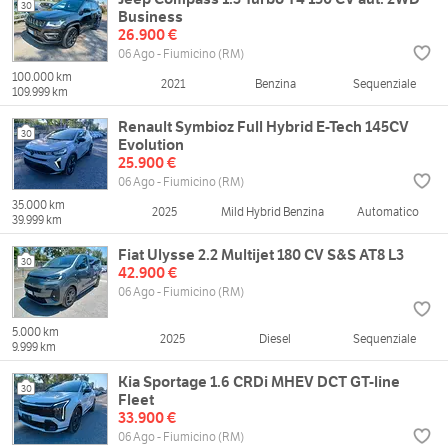
30
Business
26.900 €
06 Ago - Fiumicino (RM)
100.000 km
2021
Benzina
Sequenziale
109.999 km
Renault Symbioz Full Hybrid E-Tech 145CV
30
Evolution
25.900 €
06 Ago - Fiumicino (RM)
35.000 km
2025
Mild Hybrid Benzina
Automatico
39.999 km
Fiat Ulysse 2.2 Multijet 180 CV S&S AT8 L3
30
42.900 €
06 Ago - Fiumicino (RM)
5.000 km
2025
Diesel
Sequenziale
9.999 km
Kia Sportage 1.6 CRDi MHEV DCT GT-line
30
Fleet
33.900 €
06 Ago - Fiumicino (RM)