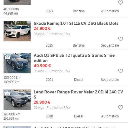
40.000 km
2021
Benzina
Automatico
44.999 km
Skoda Kamiq 1.0 TSI 115 CV DSG Black Dots
24.900 €
06 Ago - Fiumicino (RM)
2025
Benzina
Sequenziale
Audi Q3 SPB 35 TDI quattro S tronic S line
30
edition
40.900 €
06 Ago - Fiumicino (RM)
100.000 km
2021
Diesel
Sequenziale
109.999 km
Land Rover Range Rover Velar 2.0D I4 240 CV
30
S
28.900 €
06 Ago - Fiumicino (RM)
190.000 km
2018
Diesel
Automatico
199.999 km