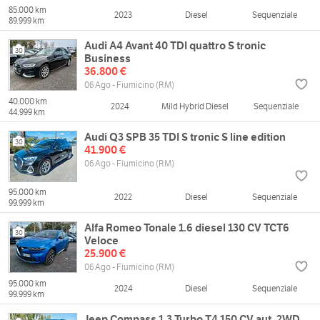
85.000 km
2023
Diesel
Sequenziale
89.999 km
Audi A4 Avant 40 TDI quattro S tronic
30
Business
36.800 €
06 Ago - Fiumicino (RM)
40.000 km
2024
Mild Hybrid Diesel
Sequenziale
44.999 km
Audi Q3 SPB 35 TDI S tronic S line edition
30
41.900 €
06 Ago - Fiumicino (RM)
95.000 km
2022
Diesel
Sequenziale
99.999 km
Alfa Romeo Tonale 1.6 diesel 130 CV TCT6
30
Veloce
25.900 €
06 Ago - Fiumicino (RM)
95.000 km
2024
Diesel
Sequenziale
99.999 km
Jeep Compass 1.3 Turbo T4 150 CV aut. 2WD