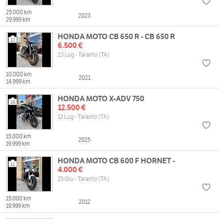
25.000 km
2023
29.999 km
HONDA MOTO CB 650 R - CB 650 R
12
6.500 €
23 Lug - Taranto (TA)
10.000 km
2021
14.999 km
HONDA MOTO X-ADV 750
16
12.500 €
13 Lug - Taranto (TA)
15.000 km
2025
19.999 km
HONDA MOTO CB 600 F HORNET -
11
4.000 €
25 Giu - Taranto (TA)
15.000 km
2012
19.999 km