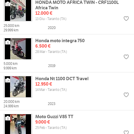
HONDA MOTO AFRICA TWIN - CRF1100L
12
Africa Twin
12.000 €
13 Giu - Taranto (TA)
25.000 km
2020
29.999 km
Honda moto integra 750
6
6.500 €
28 Mar - Taranto (TA)
5.000 km
2019
9.999 km
Honda Nt 1100 DCT Travel
14
12.950 €
14 Mar - Taranto (TA)
20.000 km
2023
24.999 km
Moto Guzzi V85 TT
8
9.000 €
25 Feb - Taranto (TA)