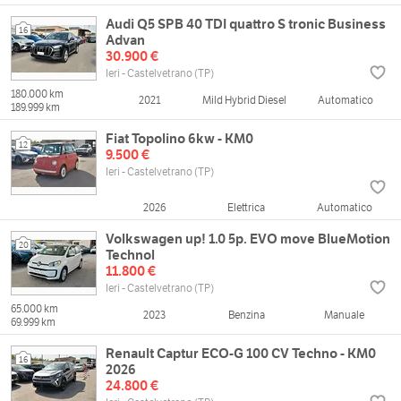
Audi Q5 SPB 40 TDI quattro S tronic Business
16
Advan
30.900 €
Ieri - Castelvetrano (TP)
180.000 km
2021
Mild Hybrid Diesel
Automatico
189.999 km
Fiat Topolino 6kw - KM0
12
9.500 €
Ieri - Castelvetrano (TP)
2026
Elettrica
Automatico
Volkswagen up! 1.0 5p. EVO move BlueMotion
20
Technol
11.800 €
Ieri - Castelvetrano (TP)
65.000 km
2023
Benzina
Manuale
69.999 km
Renault Captur ECO-G 100 CV Techno - KM0
16
2026
24.800 €