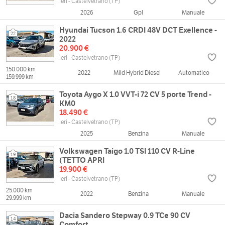
Ieri - Castelvetrano (TP)
2026
Gpl
Manuale
Hyundai Tucson 1.6 CRDI 48V DCT Exellence -
22
2022
20.900 €
Ieri - Castelvetrano (TP)
150.000 km
2022
Mild Hybrid Diesel
Automatico
159.999 km
Toyota Aygo X 1.0 VVT-i 72 CV 5 porte Trend -
18
KM0
18.490 €
Ieri - Castelvetrano (TP)
2025
Benzina
Manuale
Volkswagen Taigo 1.0 TSI 110 CV R-Line
19
(TETTO APRI
19.900 €
Ieri - Castelvetrano (TP)
25.000 km
2022
Benzina
Manuale
29.999 km
Dacia Sandero Stepway 0.9 TCe 90 CV
14
Comfort