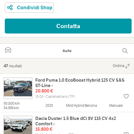
Condividi Shop
Contatta
Auto
47
risultati
Ordina
Ford Puma 1.0 EcoBoost Hybrid 125 CV S&S
16
ST-Line -
20.800 €
15:03 - Castelvetrano (TP)
50.000 km
2025
Mild Hybrid Benzina
Manuale
54.999 km
Dacia Duster 1.5 Blue dCi 8V 115 CV 4x2
14
Comfort -
15.800 €