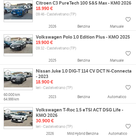
Citroen C3 PureTech 100 S&S Max - KM0 2026
25
18.990 €
09:46 - Castelvetrano (TP)
2026
Benzina
Manuale
Volkswagen Polo 1.0 Edition Plus - KMO 2025
19
19.900 €
09:32 - Castelvetrano (TP)
2025
Benzina
Manuale
Nissan Juke 1.0 DIG-T 114 CV DCT N-Connecta
16
- 2023
18.900 €
Ieri - Castelvetrano (TP)
60.000 km
2023
Benzina
Automatico
64.999 km
Volkswagen T-Roc 1.5 eTSI ACT DSG Life -
18
KMO 2026
30.900 €
Ieri - Castelvetrano (TP)
2026
Mild Hybrid Benzina
Automatico