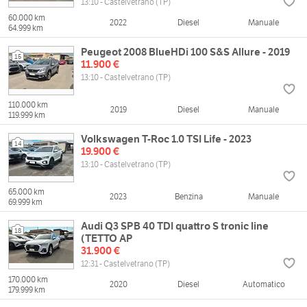
13:10 - Castelvetrano (TP)
60.000 km
2022
Diesel
Manuale
64.999 km
Peugeot 2008 BlueHDi 100 S&S Allure - 2019
15
11.900 €
13:10 - Castelvetrano (TP)
110.000 km
2019
Diesel
Manuale
119.999 km
Volkswagen T-Roc 1.0 TSI Life - 2023
14
19.900 €
13:10 - Castelvetrano (TP)
65.000 km
2023
Benzina
Manuale
69.999 km
Audi Q3 SPB 40 TDI quattro S tronic line
18
(TETTO AP
31.900 €
12:31 - Castelvetrano (TP)
170.000 km
2020
Diesel
Automatico
179.999 km