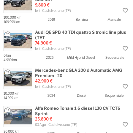
9.800 €
Ieri - Castelvetrano (TP)
100.000 km
2019
Benzina
Manuale
109.999 km
Audi Q5 SPB 40 TDI quattro S tronic line plus
20
(TET
74.900 €
Ieri - Castelvetrano (TP)
0 km
2026
Mild Hybrid Diesel
Sequenziale
4.999 km
Mercedes-benz GLA 200 d Automatic AMG
22
Premium - 20
42.900 €
Ieri - Castelvetrano (TP)
10.000 km
2024
Diesel
Sequenziale
14.999 km
Alfa Romeo Tonale 1.6 diesel 130 CV TCT6
15
Sprint -
25.800 €
03 Ago - Castelvetrano (TP)
30.000 km