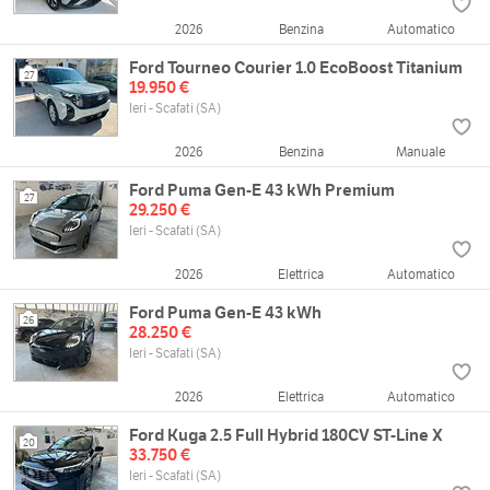
2026
Benzina
Automatico
Ford Tourneo Courier 1.0 EcoBoost Titanium
27
19.950 €
Ieri - Scafati (SA)
2026
Benzina
Manuale
Ford Puma Gen-E 43 kWh Premium
27
29.250 €
Ieri - Scafati (SA)
2026
Elettrica
Automatico
Ford Puma Gen-E 43 kWh
26
28.250 €
Ieri - Scafati (SA)
2026
Elettrica
Automatico
Ford Kuga 2.5 Full Hybrid 180CV ST-Line X
20
33.750 €
Ieri - Scafati (SA)