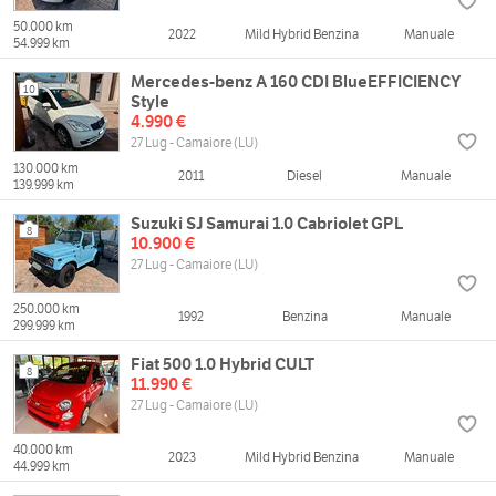
50.000 km
2022
Mild Hybrid Benzina
Manuale
54.999 km
Mercedes-benz A 160 CDI BlueEFFICIENCY
10
Style
4.990 €
27 Lug - Camaiore (LU)
130.000 km
2011
Diesel
Manuale
139.999 km
Suzuki SJ Samurai 1.0 Cabriolet GPL
8
10.900 €
27 Lug - Camaiore (LU)
250.000 km
1992
Benzina
Manuale
299.999 km
Fiat 500 1.0 Hybrid CULT
8
11.990 €
27 Lug - Camaiore (LU)
40.000 km
2023
Mild Hybrid Benzina
Manuale
44.999 km