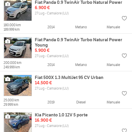
Fiat Panda 0.9 TwinAir Turbo Natural Power
8
6.900 €
27 Lug - Camaiore (LU)
180.000 km
2014
Metano
Manuale
189.999 km
Fiat Panda 0.9 TwinAir Turbo Natural Power
8
Young
5.900 €
27 Lug - Camaiore (LU)
200.000 km
2014
Metano
Manuale
249.999 km
Fiat 500X 1.3 MultiJet 95 CV Urban
9
14.500 €
27 Lug - Camaiore (LU)
25.000 km
2019
Diesel
Manuale
29.999 km
Kia Picanto 1.0 12V 5 porte
8
16.900 €
27 Lug - Camaiore (LU)