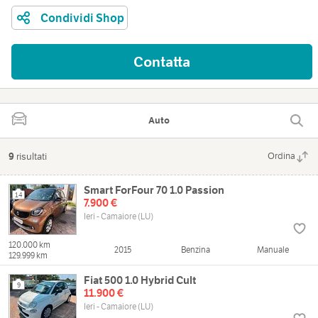
Condividi Shop
Contatta
Auto
9
risultati
Ordina
Smart ForFour 70 1.0 Passion
14
7.900 €
Ieri - Camaiore (LU)
120.000 km
2015
Benzina
Manuale
129.999 km
Fiat 500 1.0 Hybrid Cult
9
11.900 €
Ieri - Camaiore (LU)