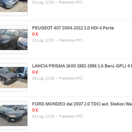
31 Lug, 12:03
-
Piacenza
(PC)
PEUGEOT 407 2004-2012 2.0 HDi 4 Porte
0 €
31 Lug, 12:03
-
Piacenza
(PC)
LANCIA PRISMA 1600 1982-1986 1.6 Ben(-GPL) 4 
0 €
zzo
Orari
24 Lug, 12:06
-
Piacenza
(PC)
rolamo Mentovati, 19, 29122
Lun
08:00 - 12:00 | 14:00 - 17:30
za PC, Italia
Mar
08:00 - 12:00 | 14:00 - 17:30
Mappa
Mer
08:00 - 12:00 | 14:00 - 17:30
FORD MONDEO dal 2007 2.0 TDCi aut. Station W
Gio
08:00 - 12:00 | 14:00 - 17:30
0 €
Ven
08:00 - 12:00 | 14:00 - 17:30
web
24 Lug, 12:05
-
Piacenza
(PC)
Sab
08:00 - 12:00 | chiuso
//www.deltarem.com/
Dom
chiuso