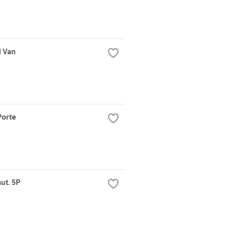
l Van
Porte
ut. 5P