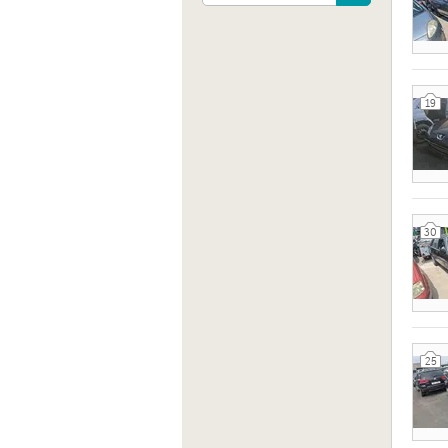
19
30
Indiri
Via Gi
Piacen
25
Sito 
http: