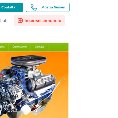
ssistenza
Ricerche salvate
Preferiti
Contatta
Mostra Numeri
trati
Inserisci annuncio