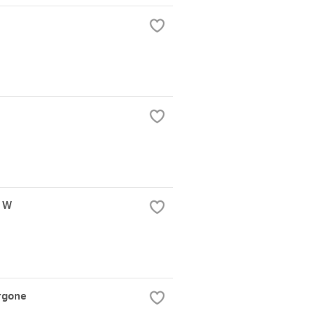
n W
rgone