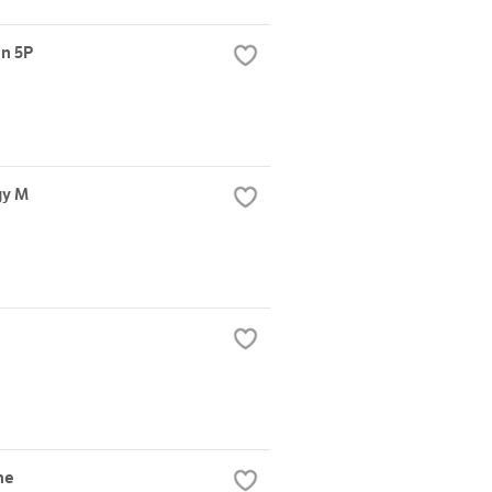
en 5P
gy M
ne