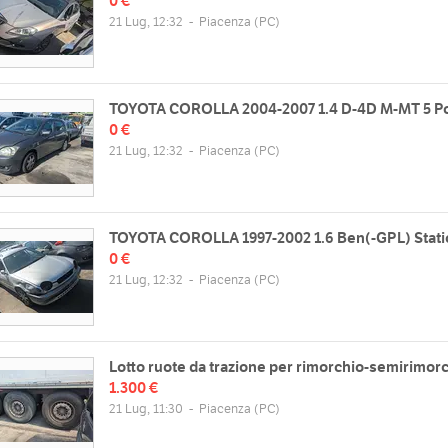
0 €
21 Lug, 12:32
-
Piacenza
(PC)
TOYOTA COROLLA 2004-2007 1.4 D-4D M-MT 5 P
0 €
21 Lug, 12:32
-
Piacenza
(PC)
TOYOTA COROLLA 1997-2002 1.6 Ben(-GPL) Stat
0 €
21 Lug, 12:32
-
Piacenza
(PC)
Lotto ruote da trazione per rimorchio-semirimorc
1.300 €
21 Lug, 11:30
-
Piacenza
(PC)