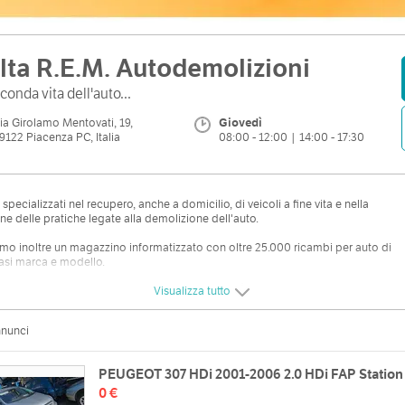
lta R.E.M. Autodemolizioni
conda vita dell'auto...
ia Girolamo Mentovati, 19,
Giovedì
9122 Piacenza PC, Italia
08:00 - 12:00 | 14:00 - 17:30
specializzati nel recupero, anche a domicilio, di veicoli a fine vita e nella
ne delle pratiche legate alla demolizione dell'auto.
mo inoltre un magazzino informatizzato con oltre 25.000 ricambi per auto di
asi marca e modello.
ri ricambi auto possono essere pagati tramite Bonifico Bancario, Carta di
Visualizza tutto
o e PayPal.
nnunci
PEUGEOT 307 HDi 2001-2006 2.0 HDi FAP Statio
0 €