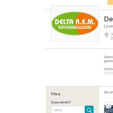
De
La se
V
2
Siamo 
gestio
Vantia
qualsi
I nost
Credit
451 a
Filtra
Cosa cerchi?
24