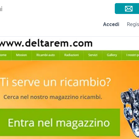
Consigli per la vendita
Negozi e Aziende
Subito per le Aziende
A
i
Accedi
Regis