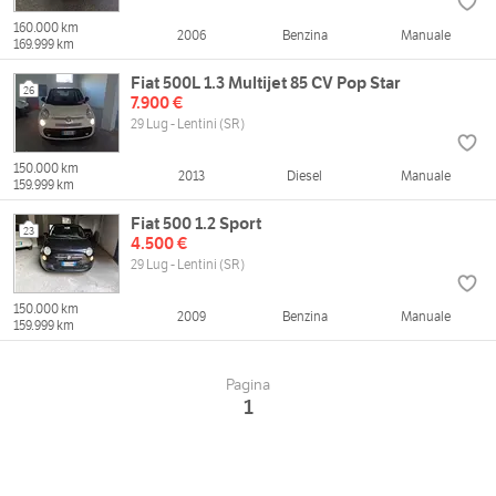
160.000 km
2006
Benzina
Manuale
169.999 km
Fiat 500L 1.3 Multijet 85 CV Pop Star
26
7.900 €
29 Lug - Lentini (SR)
150.000 km
2013
Diesel
Manuale
159.999 km
Fiat 500 1.2 Sport
23
4.500 €
29 Lug - Lentini (SR)
150.000 km
2009
Benzina
Manuale
159.999 km
Pagina
1