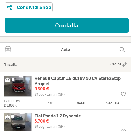
Condividi Shop
Contatta
Auto
4
risultati
Ordina
Renault Captur 1.5 dCi 8V 90 CV Start&Stop
26
Project
9.500 €
29 Lug - Lentini (SR)
130.000 km
2015
Diesel
Manuale
139.999 km
Fiat Panda 1.2 Dynamic
21
3.700 €
29 Lug - Lentini (SR)