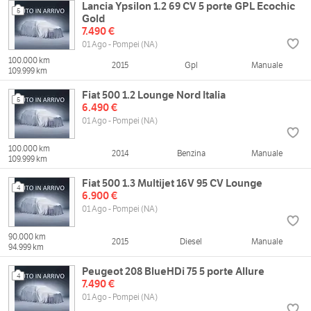
Lancia Ypsilon 1.2 69 CV 5 porte GPL Ecochic
5
Gold
7.490 €
01 Ago - Pompei (NA)
100.000 km
2015
Gpl
Manuale
109.999 km
Fiat 500 1.2 Lounge Nord Italia
5
6.490 €
01 Ago - Pompei (NA)
100.000 km
2014
Benzina
Manuale
109.999 km
Fiat 500 1.3 Multijet 16V 95 CV Lounge
4
6.900 €
01 Ago - Pompei (NA)
90.000 km
2015
Diesel
Manuale
94.999 km
Peugeot 208 BlueHDi 75 5 porte Allure
4
7.490 €
01 Ago - Pompei (NA)