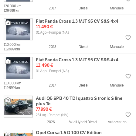
120.000 km
2017
Diesel
Manuale
129.999 km
Fiat Panda Cross 1.3 MJT 95 CV S&S 4x4
4
11.490 €
01 Ago - Pompei (NA)
110.000 km
2018
Diesel
Manuale
119.999 km
Fiat Panda Cross 1.3 MJT 95 CV S&S 4x4
4
12.490 €
01 Ago - Pompei (NA)
110.000 km
2017
Diesel
Manuale
119.999 km
Audi Q5 SPB 40 TDI quattro S tronic S line
26
plus Te
77.990 €
28 Lug - Pompei (NA)
2026
Mild Hybrid Diesel
Automatico
Opel Corsa 1.5 D 100 CV Edition
20