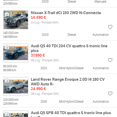
2020
Diesel
Manuale
129.999 km
Nissan X-Trail dCi 150 2WD N-Connecta
26
14.490 €
13 Lug - Pompei (NA)
140.000 km
2020
Diesel
Automatico
149.999 km
Audi Q5 40 TDI 204 CV quattro S tronic line
15
plus
37.990 €
08 Lug - Pompei (NA)
95.000 km
2023
Mild Hybrid Diesel
Automatico
99.999 km
Land Rover Range Evoque 2.0D I4 180 CV
18
AWD Auto R-
24.990 €
08 Lug - Pompei (NA)
120.000 km
2019
Mild Hybrid Diesel
Automatico
129.999 km
Audi Q5 SPB 40 TDI quattro S tronic line plus
18