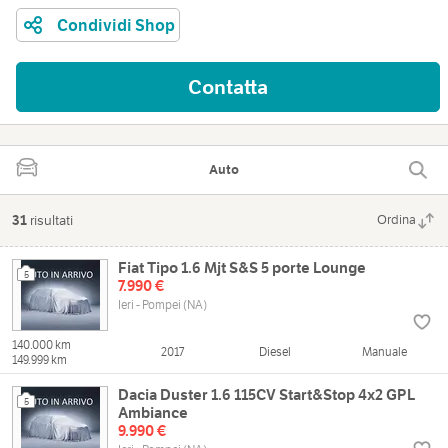
Condividi Shop
Contatta
Auto
31
risultati
Ordina
Fiat Tipo 1.6 Mjt S&S 5 porte Lounge
5
7.990 €
Ieri - Pompei (NA)
140.000 km
2017
Diesel
Manuale
149.999 km
Dacia Duster 1.6 115CV Start&Stop 4x2 GPL
5
Ambiance
9.990 €