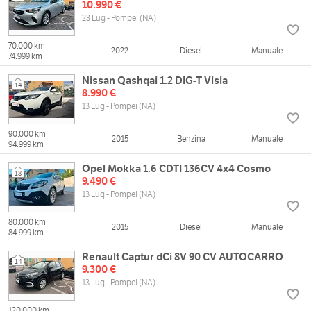
10.990 €
23 Lug - Pompei (NA)
70.000 km
2022
Diesel
Manuale
74.999 km
Nissan Qashqai 1.2 DIG-T Visia
14
8.990 €
13 Lug - Pompei (NA)
90.000 km
2015
Benzina
Manuale
94.999 km
Opel Mokka 1.6 CDTI 136CV 4x4 Cosmo
18
9.490 €
13 Lug - Pompei (NA)
80.000 km
2015
Diesel
Manuale
84.999 km
Renault Captur dCi 8V 90 CV AUTOCARRO
14
9.300 €
13 Lug - Pompei (NA)
120.000 km