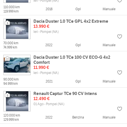
Ieri - Pompei (NA)
110.000 km
2018
Gpl
Manuale
119.999 km
Dacia Duster 1.0 TCe GPL 4x2 Extreme
5
13.990 €
Ieri - Pompei (NA)
70.000 km
2022
Gpl
Manuale
74.999 km
Dacia Duster 1.0 TCe 100 CV ECO-G 4x2
22
Comfort
11.990 €
Ieri - Pompei (NA)
90.000 km
2021
Gpl
Manuale
94.999 km
Renault Captur TCe 90 CV Intens
5
12.490 €
01 Ago - Pompei (NA)
120.000 km
2022
Benzina
Manuale
129.999 km