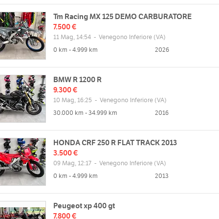
Tm Racing MX 125 DEMO CARBURATORE
7.500 €
11 Mag, 14:54
-
Venegono Inferiore
(VA)
0 km - 4.999 km
2026
BMW R 1200 R
9.300 €
10 Mag, 16:25
-
Venegono Inferiore
(VA)
30.000 km - 34.999 km
2016
HONDA CRF 250 R FLAT TRACK 2013
3.500 €
09 Mag, 12:17
-
Venegono Inferiore
(VA)
0 km - 4.999 km
2013
Peugeot xp 400 gt
7.800 €