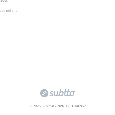
oJobs
pa del sito
© 2026 Subito.it - P.IVA 05526340962