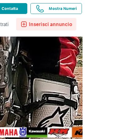
ssistenza
Ricerche salvate
Preferiti
Contatta
Mostra Numeri
trati
Inserisci annuncio