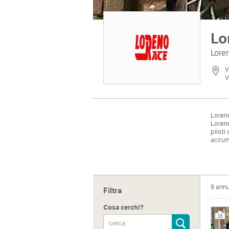
Lo
Loren
V
V
Loreno
Loreno
piloti
accumu
9 ann
Filtra
Cosa cerchi?
16