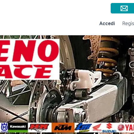
Consigli per la vendita
Negozi e Aziende
Subito per le Aziende
A
Accedi
Regis