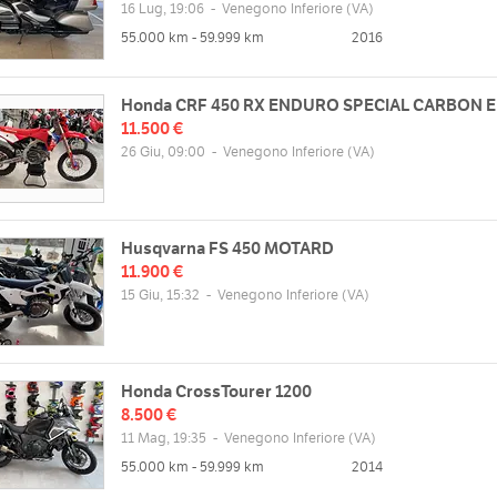
16 Lug, 19:06
-
Venegono Inferiore
(VA)
55.000 km - 59.999 km
2016
zzo
Orari
 Filzi, 2e, 21040 Venegono inferiore
Honda CRF 450 RX ENDURO SPECIAL CARBON E
Lun
09:00 - 12:30 | 14:30 - 19:30
lia
11.500 €
Mar
09:00 - 12:30 | 14:30 - 19:30
26 Giu, 09:00
-
Venegono Inferiore
(VA)
Mappa
Mer
09:00 - 12:30 | 14:30 - 19:30
Gio
09:00 - 12:30 | 14:30 - 19:30
Ven
09:00 - 12:30 | 14:30 - 19:30
web
Husqvarna FS 450 MOTARD
Sab
09:30 - 12:30 | 15:00 - 19:00
/www.lorenorace.it
11.900 €
Dom
chiuso
15 Giu, 15:32
-
Venegono Inferiore
(VA)
Honda CrossTourer 1200
8.500 €
11 Mag, 19:35
-
Venegono Inferiore
(VA)
55.000 km - 59.999 km
2014