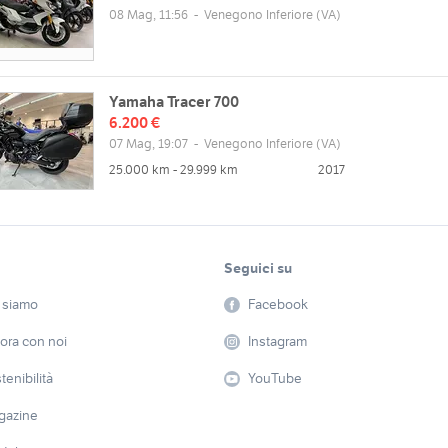
08 Mag, 11:56
-
Venegono Inferiore
(VA)
Yamaha Tracer 700
6.200 €
07 Mag, 19:07
-
Venegono Inferiore
(VA)
25.000 km - 29.999 km
2017
Seguici su
 siamo
Facebook
ora con noi
Instagram
tenibilità
YouTube
gazine