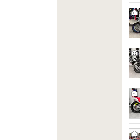
12
22
20
8