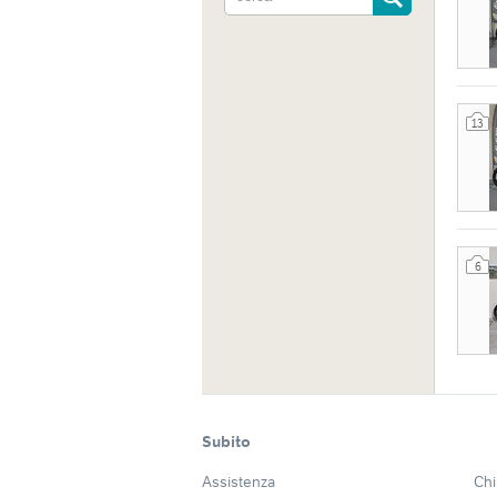
13
6
Indiri
Viale 
Subito
Sito 
Assistenza
Chi
https: