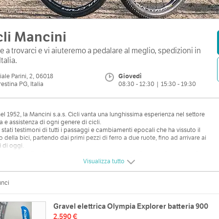
cli Mancini
e a trovarci e vi aiuteremo a pedalare al meglio, spedizioni in
Italia.
iale Parini, 2, 06018
Giovedì
restina PG, Italia
08:30 - 12:30 | 15:30 - 19:30
el 1952, la Mancini s.a.s. Cicli vanta una lunghissima esperienza nel settore
a e assistenza di ogni genere di cicli.
stati testimoni di tutti i passaggi e cambiamenti epocali che ha vissuto il
della bici, partendo dai primi pezzi di ferro a due ruote, fino ad arrivare ai
i di oggi.
rivenditori Fuji Bikes, Orbea, Olympia, Basso, Lee Cougan, Cicli Vicini, Carraro,
 Whistle e Atala e-bikes e forniamo assistenza specializzata
Visualizza tutto
stro punto vendita potete trovare ogni genere di accessori e ricambi.
mo che il nostro punto di forza sia la passione e l'onestà con cui facciamo il
unci
 lavoro.
Gravel elettrica Olympia Explorer batteria 900
2.590 €