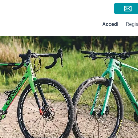
Consigli per la vendita
Negozi e Aziende
Subito per le Aziende
A
Accedi
Regis