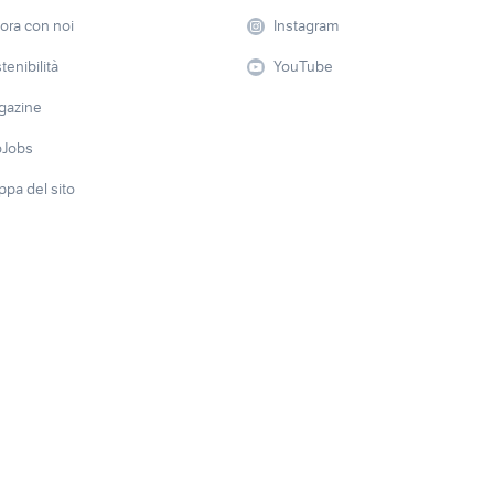
ora con noi
Instagram
Dom
chiuso
tenibilità
YouTube
gazine
oJobs
pa del sito