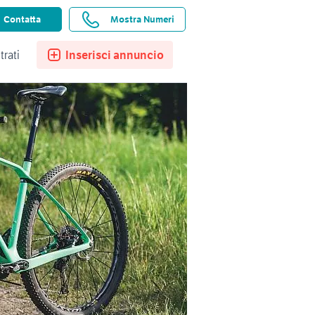
ssistenza
Ricerche salvate
Preferiti
Contatta
Mostra Numeri
trati
Inserisci annuncio