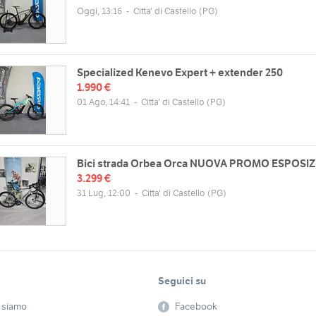
Oggi, 13:16
-
Citta' di Castello
(PG)
Specialized Kenevo Expert + extender 250
1.990 €
01 Ago, 14:41
-
Citta' di Castello
(PG)
Bici strada Orbea Orca NUOVA PROMO ESPOSIZ
3.299 €
31 Lug, 12:00
-
Citta' di Castello
(PG)
zzo
Orari
Parini, 2, 06018 Trestina PG, Italia
Lun
08:30 - 12:30 | 15:30 - 19:30
Mappa
Mar
08:30 - 12:30 | 15:30 - 19:30
Mer
08:30 - 12:30 | 15:30 - 19:30
Gio
08:30 - 12:30 | 15:30 - 19:30
Seguici su
web
Ven
08:30 - 12:30 | 15:30 - 19:30
 siamo
Facebook
//www.ciclimanciniperugia.it
Sab
08:30 - 12:30 | chiuso