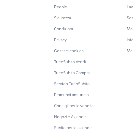
Regole
Lav
Sicurezza
Sos
Condizioni
Ma
Privacy
Inf
Gestisci cookies
Map
TuttoSubito Vendi
TuttoSubito Compra
Servizio TuttoSubito
Promuovi annuncio
Consigli per la vendita
Negozi e Aziende
Subito per le aziende