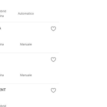
ybrid
Automatico
ina
A
ina
Manuale
ina
Manuale
DENT
ybrid