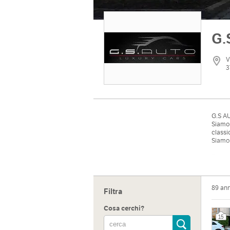
G.
V
3
G.S AU
Siamo 
class
Siamo 
Tutte 
Ci tro
(uscit
89 an
Filtra
Cosa cerchi?
15