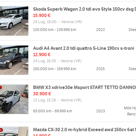
Skoda Superb Wagon 2.0 tdi evo Style 150cv dsg
15.900 €
29 Lug, 18:00
-
Verona
(VR)
130.000 km - 139.999 km
2022
Dies
Audi A4 Avant 2.0 tdi quattro S-Line 190cv s-troni
12.900 €
24 Lug, 16:39
-
Verona
(VR)
150.000 km - 159.999 km
2015
Dies
BMW X3 xdrive30e Msport START TETTO DANN
30.900 €
22 Lug, 15:28
-
Verona
(VR)
Mild H
65.000 km - 69.999 km
2023
Benz
Mazda CX-30 2.0 m-hybrid Exceed awd 150cv 6at
14.900 €