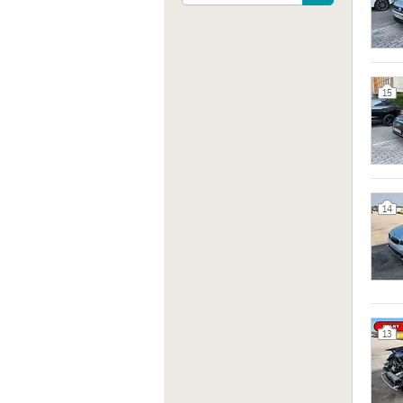
15
14
Indiri
Via Ev
Verona
13
Sito 
http:/