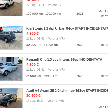
22 Lug, 11:01
-
Verona
(VR)
Mild H
100.000 km - 109.999 km
2021
Benz
Kia Stonic 1.2 dpi Urban 84cv START INCIDENTAT
4.900 €
21 Lug, 08:41
-
Verona
(VR)
80.000 km - 84.999 km
2022
Benz
Renault Clio 1.0 sce Intens 65cv INCIDENTATA
4.900 €
21 Lug, 08:41
-
Verona
(VR)
25.000 km - 29.999 km
2023
Benz
Audi A4 Avant 35 2.0 tdi mhev 163cv START INCI
20.900 €
17 Lug, 15:27
-
Verona
(VR)
Mild H