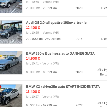
Ieri, 10:56
-
Verona
(VR)
25.000 km - 29.999 km
2020
Dies
Audi Q5 2.0 tdi quattro 190cv s-tronic
12.400 €
Ieri, 10:55
-
Verona
(VR)
200.000 km - 249.999 km
2016
Dies
BMW 330 e Business auto DANNEGGIATA
14.900 €
zzo
Ieri, 10:41
-
Verona
Orari
(VR)
angelista Torricelli, 35, 37136
Mild H
Lun
08:30 - 12:30 | 14:30 - 19:00
 VR, Italia
85.000 km - 89.999 km
2020
Benz
Mar
08:30 - 12:30 | 14:30 - 19:00
Mappa
Mer
08:30 - 12:30 | 14:30 - 19:00
BMW X2 xdrive25e auto START INCIDENTATA
Gio
08:30 - 12:30 | 14:30 - 19:00
13.400 €
Ven
08:30 - 12:30 | 14:30 - 19:00
Ieri, 10:27
-
Verona
(VR)
web
Sab
09:00 - 12:30 | chiuso
/www.gsautosrl.com
Mild H
65.000 km - 69.999 km
2022
Dom
chiuso