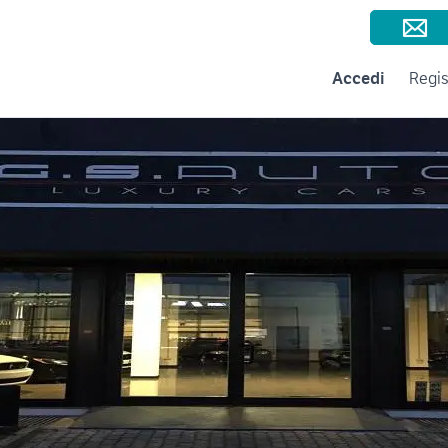
Consigli per la vendita
Negozi e Aziende
Subito per le Aziende
A
Accedi
Regis