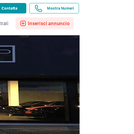
ssistenza
Ricerche salvate
Preferiti
Contatta
Mostra Numeri
trati
Inserisci annuncio