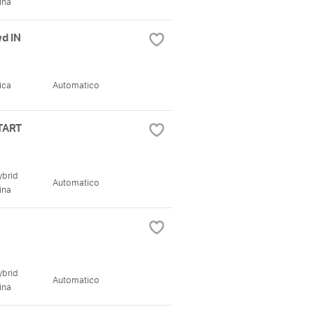
ina
wd IN
rica
Automatico
START
ybrid
Automatico
ina
ybrid
Automatico
ina