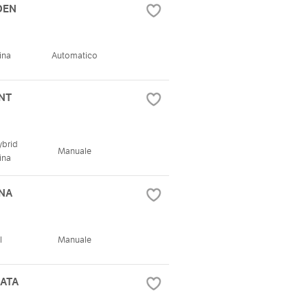
IDEN
ina
Automatico
ENT
ybrid
Manuale
ina
ONA
l
Manuale
ZATA