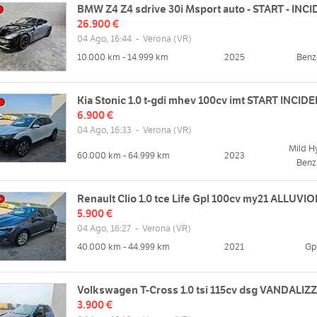
BMW Z4 Z4 sdrive 30i Msport auto - START - INC
26.900 €
04 Ago, 16:44
-
Verona
(VR)
10.000 km - 14.999 km
2025
Benz
Kia Stonic 1.0 t-gdi mhev 100cv imt START INCID
6.900 €
04 Ago, 16:33
-
Verona
(VR)
Mild H
60.000 km - 64.999 km
2023
Benz
Renault Clio 1.0 tce Life Gpl 100cv my21 ALLUVI
5.900 €
04 Ago, 16:27
-
Verona
(VR)
40.000 km - 44.999 km
2021
Gp
Volkswagen T-Cross 1.0 tsi 115cv dsg VANDALIZ
3.900 €