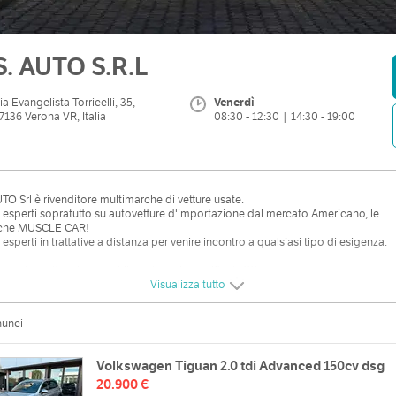
S. AUTO S.R.L
ia Evangelista Torricelli, 35,
Venerdì
7136 Verona VR, Italia
08:30 - 12:30 | 14:30 - 19:00
TO Srl è rivenditore multimarche di vetture usate.
esperti sopratutto su autovetture d'importazione dal mercato Americano, le
iche MUSCLE CAR!
esperti in trattative a distanza per venire incontro a qualsiasi tipo di esigenza.
le nostre vetture hanno chilometraggio certificato!!!!
Visualizza tutto
vate a Verona in Via Evangelista Torricelli N.35 Cap 37136 Verona (VR)
a autostrada A4 - Verona sud)
nunci
Volkswagen Tiguan 2.0 tdi Advanced 150cv dsg
20.900 €