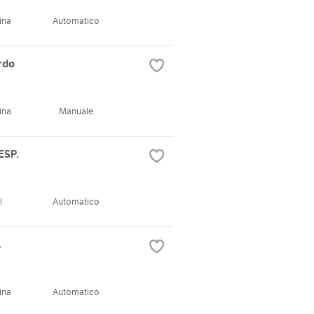
ina
Automatico
rdo
ina
Manuale
ESP.
l
Automatico
A
ina
Automatico