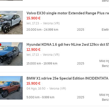
Benz
Volvo EX30 single motor Extended Range Plus r
15.900 €
Ieri, 17:23
-
Verona
(VR)
20.000 km - 24.999 km
2025
Elett
Hyundai KONA 1.6 gdi hev NLine 2wd 129cv dct 
12.900 €
Ieri, 17:13
-
Verona
(VR)
Mild H
15.000 km - 19.999 km
2025
Benz
BMW X1 xdrive 25e Special Edition INCIDENTATA
15.900 €
04 Ago, 16:50
-
Verona
(VR)
Mild H
5.000 km - 9.999 km
2025
Benz