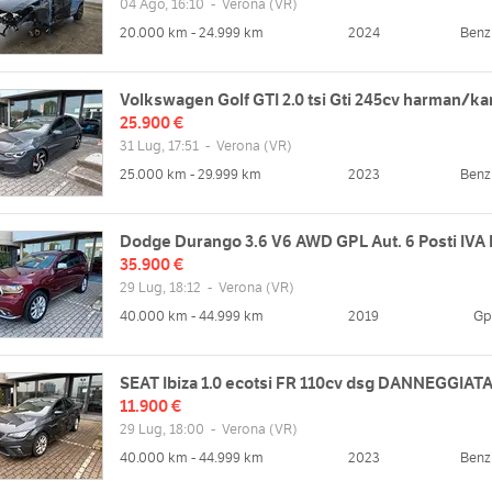
04 Ago, 16:10
-
Verona
(VR)
20.000 km - 24.999 km
2024
Benz
Volkswagen Golf GTI 2.0 tsi Gti 245cv harman/ka
25.900 €
31 Lug, 17:51
-
Verona
(VR)
25.000 km - 29.999 km
2023
Benz
Dodge Durango 3.6 V6 AWD GPL Aut. 6 Posti IVA 
35.900 €
29 Lug, 18:12
-
Verona
(VR)
40.000 km - 44.999 km
2019
Gp
SEAT Ibiza 1.0 ecotsi FR 110cv dsg DANNEGGIAT
11.900 €
29 Lug, 18:00
-
Verona
(VR)
40.000 km - 44.999 km
2023
Benz