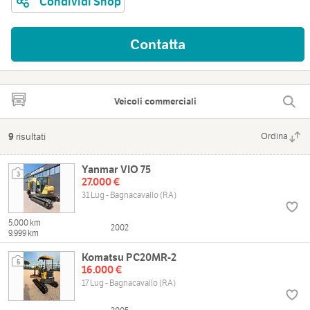
Condividi Shop
Contatta
Veicoli commerciali
9
risultati
Ordina
Yanmar VIO 75
3
27.000 €
31 Lug - Bagnacavallo (RA)
5.000 km
2002
9.999 km
Komatsu PC20MR-2
5
16.000 €
17 Lug - Bagnacavallo (RA)