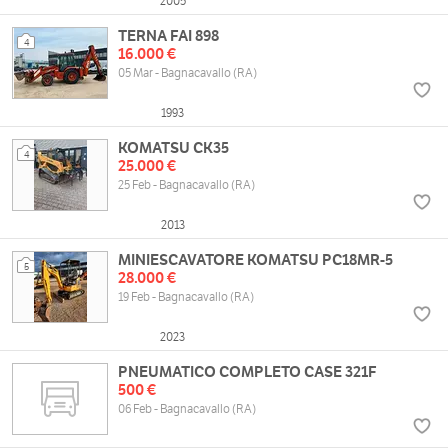
2005
TERNA FAI 898
4
16.000 €
05 Mar - Bagnacavallo (RA)
1993
KOMATSU CK35
4
25.000 €
25 Feb - Bagnacavallo (RA)
2013
MINIESCAVATORE KOMATSU PC18MR-5
5
28.000 €
19 Feb - Bagnacavallo (RA)
2023
PNEUMATICO COMPLETO CASE 321F
500 €
06 Feb - Bagnacavallo (RA)