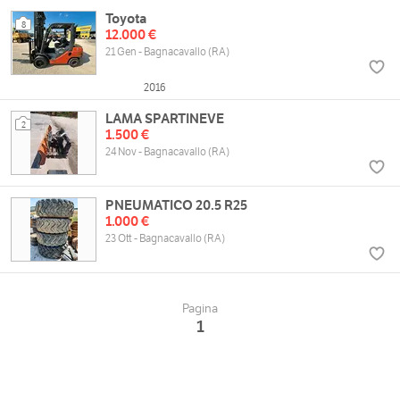
Toyota
8
12.000 €
21 Gen - Bagnacavallo (RA)
2016
LAMA SPARTINEVE
2
1.500 €
24 Nov - Bagnacavallo (RA)
PNEUMATICO 20.5 R25
1.000 €
23 Ott - Bagnacavallo (RA)
Pagina
1