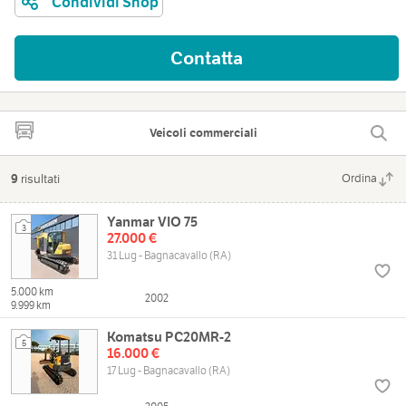
Condividi Shop
Contatta
Veicoli commerciali
9
risultati
Ordina
Yanmar VIO 75
3
27.000 €
31 Lug - Bagnacavallo (RA)
5.000 km
2002
9.999 km
Komatsu PC20MR-2
5
16.000 €
17 Lug - Bagnacavallo (RA)