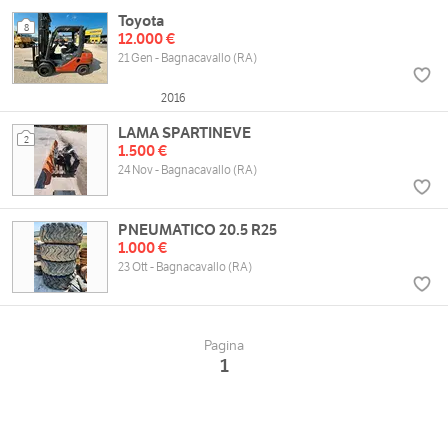
Toyota
8
12.000 €
21 Gen - Bagnacavallo (RA)
2016
LAMA SPARTINEVE
2
1.500 €
24 Nov - Bagnacavallo (RA)
PNEUMATICO 20.5 R25
1.000 €
23 Ott - Bagnacavallo (RA)
Pagina
1