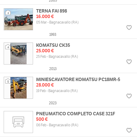
2005
TERNA FAI 898
4
16.000 €
05 Mar - Bagnacavallo (RA)
1993
KOMATSU CK35
4
25.000 €
25 Feb - Bagnacavallo (RA)
2013
MINIESCAVATORE KOMATSU PC18MR-5
5
28.000 €
19 Feb - Bagnacavallo (RA)
2023
PNEUMATICO COMPLETO CASE 321F
500 €
06 Feb - Bagnacavallo (RA)