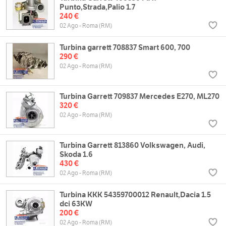
Punto,Strada,Palio 1.7
240 €
02 Ago - Roma (RM)
Turbina garrett 708837 Smart 600, 700
290 €
02 Ago - Roma (RM)
Turbina Garrett 709837 Mercedes E270, ML270
320 €
02 Ago - Roma (RM)
Turbina Garrett 813860 Volkswagen, Audi,
Skoda 1.6
430 €
02 Ago - Roma (RM)
Turbina KKK 54359700012 Renault,Dacia 1.5
dci 63KW
200 €
02 Ago - Roma (RM)