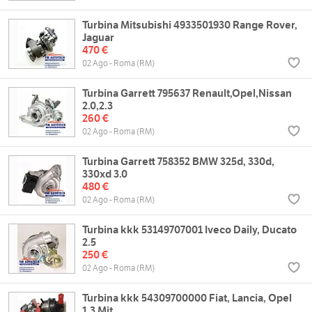
Turbina Mitsubishi 4933501930 Range Rover,
Jaguar
470 €
02 Ago - Roma (RM)
Turbina Garrett 795637 Renault,Opel,Nissan
2.0,2.3
260 €
02 Ago - Roma (RM)
Turbina Garrett 758352 BMW 325d, 330d,
330xd 3.0
480 €
02 Ago - Roma (RM)
Turbina kkk 53149707001 Iveco Daily, Ducato
2.5
250 €
02 Ago - Roma (RM)
Turbina kkk 54309700000 Fiat, Lancia, Opel
1.3 Mjt