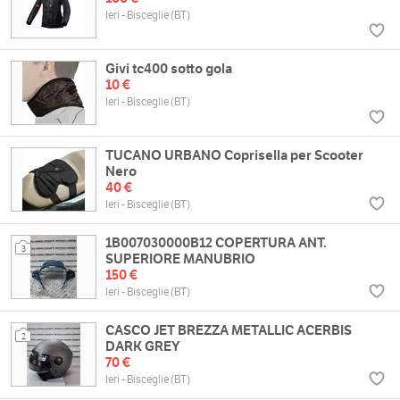
Ieri - Bisceglie (BT)
Givi tc400 sotto gola
10 €
Ieri - Bisceglie (BT)
TUCANO URBANO Coprisella per Scooter
Nero
40 €
Ieri - Bisceglie (BT)
1B007030000B12 COPERTURA ANT.
3
SUPERIORE MANUBRIO
150 €
Ieri - Bisceglie (BT)
CASCO JET BREZZA METALLIC ACERBIS
2
DARK GREY
70 €
Ieri - Bisceglie (BT)