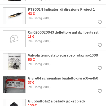
PTS001N Indicatori di direzione Project 1
43 €
Ieri - Bisceglie (BT)
Cm0200020043 deflettore ant dx liberty rst
13 €
Ieri - Bisceglie (BT)
Valvola termostato scarabeo rotax rsv1000
50 €
Ieri - Bisceglie (BT)
Givi e84 schienalino bauletto givi e35-e450
37 €
Ieri - Bisceglie (BT)
Giubbotto ls2 alba lady jacket black
100 €