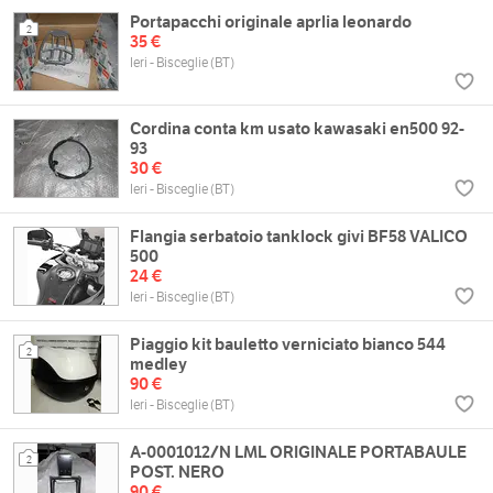
Portapacchi originale aprlia leonardo
2
35 €
Ieri - Bisceglie (BT)
Cordina conta km usato kawasaki en500 92-
93
30 €
Ieri - Bisceglie (BT)
Flangia serbatoio tanklock givi BF58 VALICO
500
24 €
Ieri - Bisceglie (BT)
Piaggio kit bauletto verniciato bianco 544
2
medley
90 €
Ieri - Bisceglie (BT)
A-0001012/N LML ORIGINALE PORTABAULE
2
POST. NERO
90 €