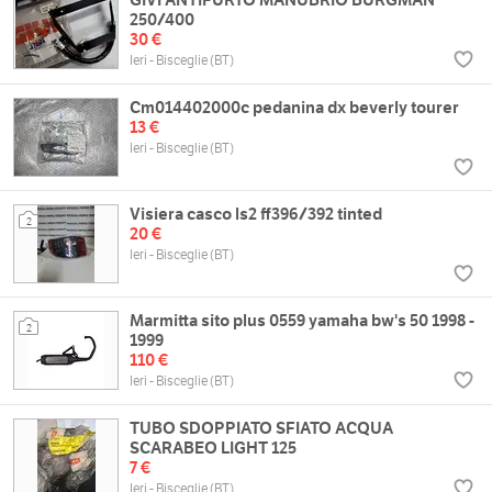
250/400
30 €
Ieri - Bisceglie (BT)
Cm014402000c pedanina dx beverly tourer
13 €
Ieri - Bisceglie (BT)
Visiera casco ls2 ff396/392 tinted
2
20 €
Ieri - Bisceglie (BT)
Marmitta sito plus 0559 yamaha bw's 50 1998 -
2
1999
110 €
Ieri - Bisceglie (BT)
TUBO SDOPPIATO SFIATO ACQUA
SCARABEO LIGHT 125
7 €
Ieri - Bisceglie (BT)