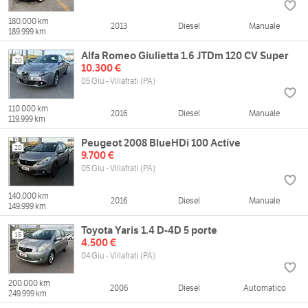
180.000 km
2013
Diesel
Manuale
189.999 km
Alfa Romeo Giulietta 1.6 JTDm 120 CV Super
20
10.300 €
05 Giu - Villafrati (PA)
110.000 km
2016
Diesel
Manuale
119.999 km
Peugeot 2008 BlueHDi 100 Active
20
9.700 €
05 Giu - Villafrati (PA)
140.000 km
2016
Diesel
Manuale
149.999 km
Toyota Yaris 1.4 D-4D 5 porte
15
4.500 €
04 Giu - Villafrati (PA)
200.000 km
2006
Diesel
Automatico
249.999 km