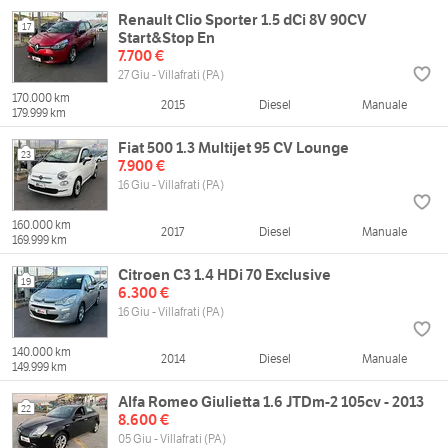
Renault Clio Sporter 1.5 dCi 8V 90CV
17
Start&Stop En
7.700 €
27 Giu - Villafrati (PA)
170.000 km
2015
Diesel
Manuale
179.999 km
Fiat 500 1.3 Multijet 95 CV Lounge
23
7.900 €
16 Giu - Villafrati (PA)
160.000 km
2017
Diesel
Manuale
169.999 km
Citroen C3 1.4 HDi 70 Exclusive
19
6.300 €
16 Giu - Villafrati (PA)
140.000 km
2014
Diesel
Manuale
149.999 km
Alfa Romeo Giulietta 1.6 JTDm-2 105cv - 2013
22
8.600 €
05 Giu - Villafrati (PA)