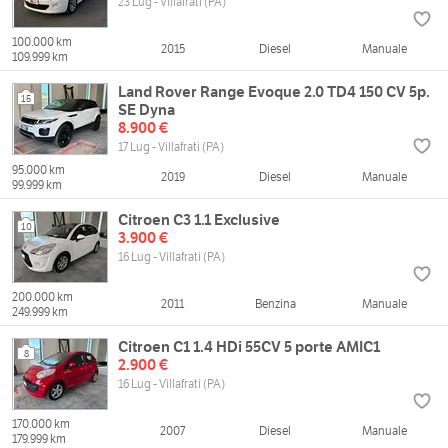
23 Lug - Villafrati (PA)
100.000 km
2015
Diesel
Manuale
109.999 km
Land Rover Range Evoque 2.0 TD4 150 CV 5p.
15
SE Dyna
8.900 €
17 Lug - Villafrati (PA)
95.000 km
2019
Diesel
Manuale
99.999 km
Citroen C3 1.1 Exclusive
10
3.900 €
16 Lug - Villafrati (PA)
200.000 km
2011
Benzina
Manuale
249.999 km
Citroen C1 1.4 HDi 55CV 5 porte AMIC1
8
2.900 €
16 Lug - Villafrati (PA)
170.000 km
2007
Diesel
Manuale
179.999 km