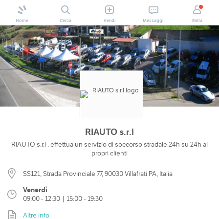
Home
Cerca
Vendi
Messaggi
Entra
RIAUTO s.r.l
RIAUTO s.r.l . effettua un servizio di soccorso stradale 24h su 24h ai
propri clienti
SS121, Strada Provinciale 77, 90030 Villafrati PA, Italia
Venerdì
09:00 - 12:30 | 15:00 - 19:30
Altre info