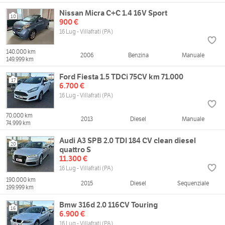
Nissan Micra C+C 1.4 16V Sport
10
900 €
16 Lug - Villafrati (PA)
140.000 km
2006
Benzina
Manuale
149.999 km
Ford Fiesta 1.5 TDCi 75CV km 71.000
17
6.700 €
16 Lug - Villafrati (PA)
70.000 km
2013
Diesel
Manuale
74.999 km
Audi A3 SPB 2.0 TDI 184 CV clean diesel
20
quattro S
11.300 €
16 Lug - Villafrati (PA)
190.000 km
2015
Diesel
Sequenziale
199.999 km
Bmw 316d 2.0 116CV Touring
16
6.900 €
16 Lug - Villafrati (PA)