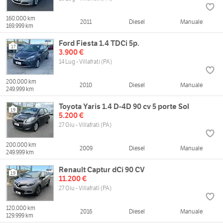
160.000 km
2011
Diesel
Manuale
169.999 km
Ford Fiesta 1.4 TDCi 5p.
17
3.900 €
14 Lug - Villafrati (PA)
200.000 km
2010
Diesel
Manuale
249.999 km
Toyota Yaris 1.4 D-4D 90 cv 5 porte Sol
19
5.200 €
27 Giu - Villafrati (PA)
200.000 km
2009
Diesel
Manuale
249.999 km
Renault Captur dCi 90 CV
19
11.200 €
27 Giu - Villafrati (PA)
120.000 km
2016
Diesel
Manuale
129.999 km