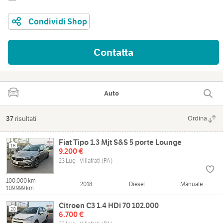
Condividi Shop
Contatta
Auto
37
risultati
Ordina
Fiat Tipo 1.3 Mjt S&S 5 porte Lounge
16
9.200 €
23 Lug - Villafrati (PA)
100.000 km
2018
Diesel
Manuale
109.999 km
Citroen C3 1.4 HDi 70 102.000
20
6.700 €