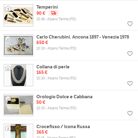
Temperini
9
90 €
10:46 - Abano Terme (PD)
Carlo Cherubini. Ancona 1897 - Venezia 1978
10
650 €
10:30 - Abano Terme (PD)
Collana di perle
11
165 €
10:30 - Abano Terme (PD)
Orologio Dolce e Cabbana
14
50 €
10:30 - Abano Terme (PD)
Crocefisso / Icona Russa
8
365 €
10:15 - Abano Terme (PD)