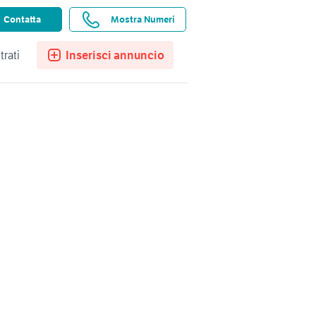
ssistenza
Ricerche salvate
Preferiti
Contatta
Mostra Numeri
trati
Inserisci annuncio