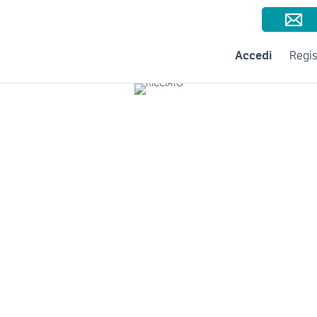
Consigli per la vendita
Negozi e Aziende
Subito per le Aziende
A
Accedi
Regis