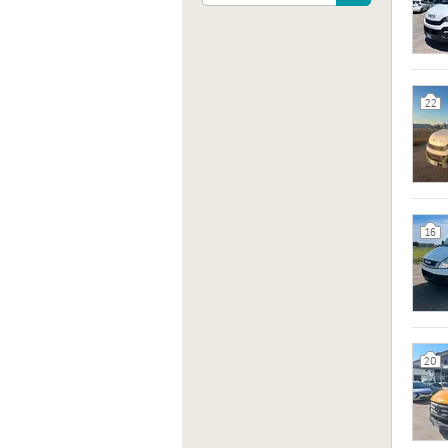
22
Indiri
Via Le
Italia
16
Sito 
http:/
20