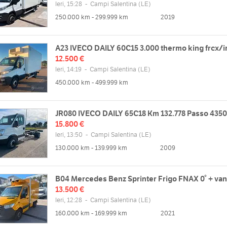
Ieri, 15:28
-
Campi Salentina
(LE)
250.000 km - 299.999 km
2019
A23 IVECO DAILY 60C15 3.000 thermo king frcx/i
12.500 €
Ieri, 14:19
-
Campi Salentina
(LE)
450.000 km - 499.999 km
zzo
Orari
cce, 9, 73012 Campi Salentina LE,
Lun
08:30 - 13:30 | 15:00 - 18:00
JR080 IVECO DAILY 65C18 Km 132.778 Passo 435
Mar
08:30 - 13:30 | 15:00 - 18:00
15.800 €
Mappa
Ieri, 13:50
-
Campi Salentina
(LE)
Mer
08:30 - 13:30 | 15:00 - 18:00
130.000 km - 139.999 km
2009
Gio
08:30 - 13:30 | 15:00 - 18:00
Ven
08:30 - 13:30 | 15:00 - 18:00
web
Sab
08:30 - 13:00 | chiuso
/www.ricciato.com
B04 Mercedes Benz Sprinter Frigo FNAX 0° + va
Dom
chiuso
13.500 €
Ieri, 12:28
-
Campi Salentina
(LE)
160.000 km - 169.999 km
2021