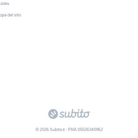
oJobs
pa del sito
© 2026 Subito.it - P.IVA 05526340962