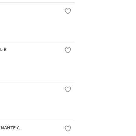
ti R
IONANTE A