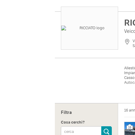
RI
Veico
V
S
Allest
Impian
Casson
Autoca
16 an
Filtra
Cosa cerchi?
16