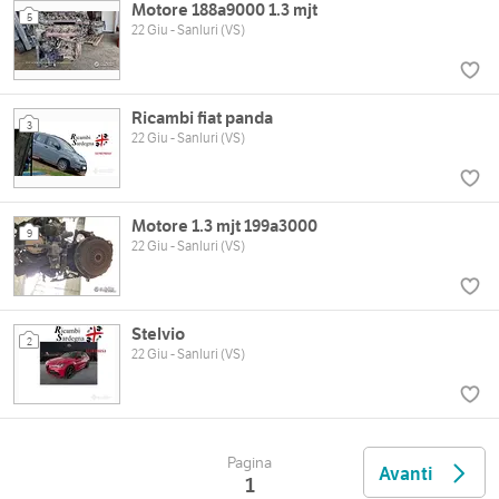
Motore 188a9000 1.3 mjt
5
22 Giu - Sanluri (VS)
Ricambi fiat panda
3
22 Giu - Sanluri (VS)
Motore 1.3 mjt 199a3000
9
22 Giu - Sanluri (VS)
Stelvio
2
22 Giu - Sanluri (VS)
Pagina
Avanti
1